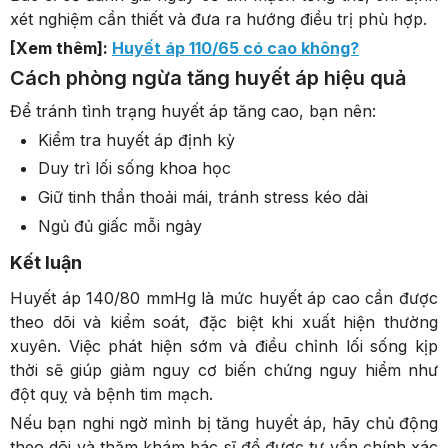
xét nghiệm cần thiết và đưa ra hướng điều trị phù hợp.
Xem giỏ hàng
Thanh toán
[Xem thêm]:
Huyết áp 110/65 có cao không?
Cách phòng ngừa tăng huyết áp hiệu quả
Để tránh tình trạng huyết áp tăng cao, bạn nên:
Kiểm tra huyết áp định kỳ
Duy trì lối sống khoa học
Giữ tinh thần thoải mái, tránh stress kéo dài
Ngủ đủ giấc mỗi ngày
Kết luận
Huyết áp 140/80 mmHg là mức huyết áp cao cần được
theo dõi và kiểm soát, đặc biệt khi xuất hiện thường
xuyên. Việc phát hiện sớm và điều chỉnh lối sống kịp
thời sẽ giúp giảm nguy cơ biến chứng nguy hiểm như
đột quỵ và bệnh tim mạch.
Nếu bạn nghi ngờ mình bị tăng huyết áp, hãy chủ động
theo dõi và thăm khám bác sĩ để được tư vấn chính xác