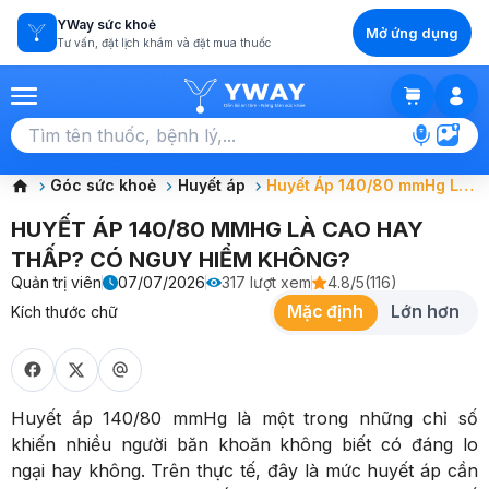
YWay sức khoẻ
Mở ứng dụng
Tư vấn, đặt lịch khám và đặt mua thuốc
GIỎ HÀNG
Chọn tất cả (0)
Góc sức khoẻ
Huyết áp
Huyết Áp 140/80 mmHg Là
Cao Hay Thấp? Có Nguy
HUYẾT ÁP 140/80 MMHG LÀ CAO HAY
Hiểm Không?
THẤP? CÓ NGUY HIỂM KHÔNG?
Quản trị viên
07/07/2026
317
lượt xem
4.8
/5
(
116
)
Mặc định
Lớn hơn
Kích thước chữ
Huyết áp 140/80 mmHg là một trong những chỉ số
khiến nhiều người băn khoăn không biết có đáng lo
ngại hay không. Trên thực tế, đây là mức huyết áp cần