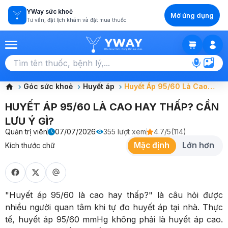
YWay sức khoẻ
Mở ứng dụng
Tư vấn, đặt lịch khám và đặt mua thuốc
GIỎ HÀNG
Chọn tất cả (0)
Góc sức khoẻ
Huyết áp
Huyết Áp 95/60 Là Cao
Hay Thấp? Cần Lưu Ý Gì?
HUYẾT ÁP 95/60 LÀ CAO HAY THẤP? CẦN
LƯU Ý GÌ?
Quản trị viên
07/07/2026
355
lượt xem
4.7
/5
(
114
)
Mặc định
Lớn hơn
Kích thước chữ
"Huyết áp 95/60 là cao hay thấp?" là câu hỏi được
nhiều người quan tâm khi tự đo huyết áp tại nhà. Thực
tế, huyết áp 95/60 mmHg không phải là huyết áp cao.