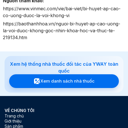
Nguồn tham khảo:
https://www.vinmec.com/vie/bai-viet/bi-huyet-ap-cao-
co-uong-duoc-la-voi-khong-vi
https://baothanhhoa.vn/nguoi-bi-huyet-ap-cao-uong-
la-voi-duoc-khong-goc-nhin-khoa-hoc-va-thuc-te-
219134.htm
Xem hệ thống nhà thuốc đối tác của YWAY toàn
quốc
Xem danh sách nhà thuốc
VỀ CHÚNG TÔI
Trang chủ
Giới thiệu
Sản phẩm