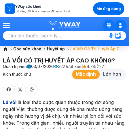
YWay sức khoẻ
Mở ứng dụng
Tư vấn, đặt lịch khám và đặt mua thuốc
GIỎ HÀNG
Chọn tất cả (0)
Góc sức khoẻ
Huyết áp
Lá Vối Có Trị Huyết Áp Cao
Không?
LÁ VỐI CÓ TRỊ HUYẾT ÁP CAO KHÔNG?
Quản trị viên
03/07/2026
322
lượt xem
4.7
/5
(
127
)
Mặc định
Lớn hơn
Kích thước chữ
Lá vối
là loại thảo dược quen thuộc trong đời sống
người Việt, thường được dùng để pha nước uống hằng
ngày nhờ hương vị dễ chịu và nhiều lợi ích đối với sức
khỏe. Trong dân gian, nhiều người truyền tai nhau rằng