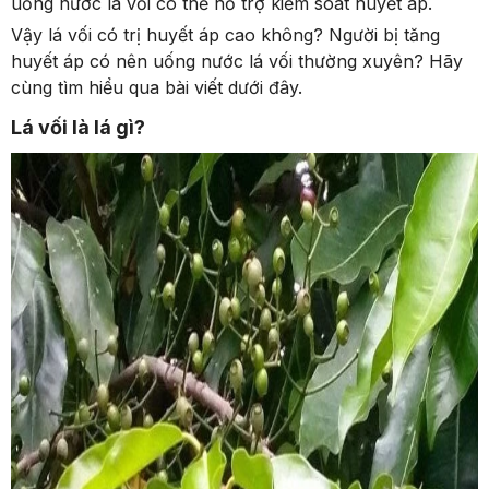
uống nước lá vối có thể hỗ trợ kiểm soát huyết áp.
Vậy lá vối có trị huyết áp cao không? Người bị tăng
huyết áp có nên uống nước lá vối thường xuyên? Hãy
cùng tìm hiểu qua bài viết dưới đây.
Lá vối là lá gì?