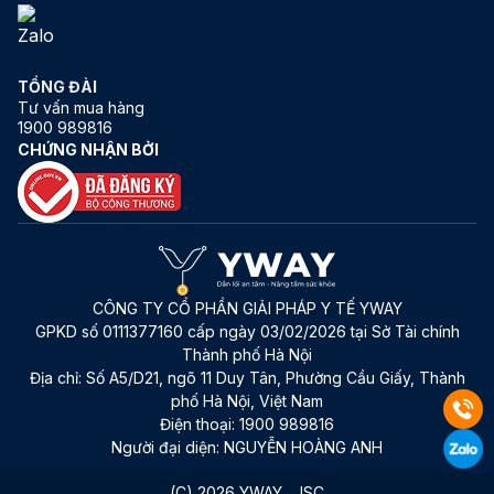
TỔNG ĐÀI
Tư vấn mua hàng
1900 989816
CHỨNG NHẬN BỞI
CÔNG TY CỔ PHẦN GIẢI PHÁP Y TẾ YWAY
GPKD số 0111377160 cấp ngày 03/02/2026 tại Sở Tài chính
Thành phố Hà Nội
Địa chỉ:
Số A5/D21, ngõ 11 Duy Tân, Phường Cầu Giấy, Thành
phố Hà Nội, Việt Nam
Điện thoại:
1900 989816
Người đại diện:
NGUYỄN HOÀNG ANH
(C) 2026 YWAY., JSC