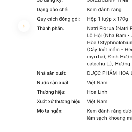
Dạng bào chế:
Kem đánh răng
Quy cách đóng gói:
Hộp 1 tuýp x 170g
Thành phần:
Natri Florua (Natri 
Lô Hội (Nha Đam - A
Hòe (Styphnolobium 
(Cây loét mồm - Hed
myrrha), Đinh Hươn
catechu L.), Hương
Nhà sản xuất:
DƯỢC PHẨM HOA 
Nước sản xuất:
Việt Nam
Thương hiệu:
Hoa Linh
Xuất xứ thương hiệu:
Việt Nam
Mô tả ngắn:
Kem đánh răng dược
làm sạch khoang mi