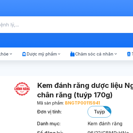
Chọn tất cả (0)
khỏe
Dược mỹ phẩm
Chăm sóc cá nhân
Kem đánh răng dược liệu N
chân răng (tuýp 170g)
Mã sản phẩm:
BNGTP00115941
Đơn vị tính
:
tuýp
Danh mục:
Kem đánh răng
Số đăng ký:
96/22/CBMP-HNa