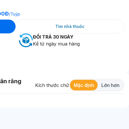
00Đ
/
Tuýp
Tìm nhà thuốc
ĐỔI TRẢ 30 NGÀY
Kể từ ngày mua hàng
ân răng
Kích thước chữ
Mặc định
Lớn hơn
Thanh toán