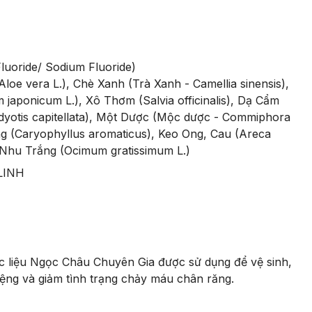
Fluoride/ Sodium Fluoride)

loe vera L.), Chè Xanh (Trà Xanh - Camellia sinensis), 
japonicum L.), Xô Thơm (Salvia officinalis), Dạ Cẩm 
yotis capitellata), Một Dược (Mộc dược - Commiphora 
g (Caryophyllus aromaticus), Keo Ong, Cau (Areca 
 Nhu Trắng (Ocimum gratissimum L.)
LINH
 liệu Ngọc Châu Chuyên Gia được sử dụng để vệ sinh, 
ệng và giảm tình trạng chảy máu chân răng.