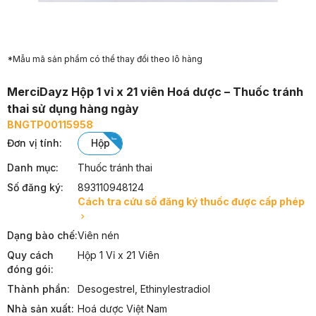
*Mẫu mã sản phẩm có thể thay đổi theo lô hàng
MerciDayz Hộp 1 vỉ x 21 viên Hoá dược – Thuốc tránh
thai sử dụng hàng ngày
BNGTP00115958
Đơn vị tính
:
hộp
Danh mục:
Thuốc tránh thai
Số đăng ký:
893110948124
Cách tra cứu số đăng ký thuốc được cấp phép
Dạng bào chế:
Viên nén
Quy cách
Hộp 1 Vỉ x 21 Viên
đóng gói:
Thành phần:
Desogestrel, Ethinylestradiol
Nhà sản xuất:
Hoá dược Việt Nam