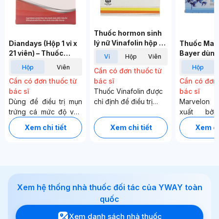
Thuốc hormon sinh
lý nữ Vinafolin hộp 1
Diandays (Hộp 1 vỉ x
Thuốc Mar
vỉ x 10 viên) Vỉ
21 viên) – Thuốc
Bayer dùng
vỉ
hộp
viên
tránh thai hằng ngày,
thai (1 vỉ x 
hộp
viên
hộp
Cần có đơn thuốc từ
điều trị mụn trứng cá
Hộp
bác sĩ
Cần có đơn thuốc từ
Cần có đơn 
Hộp
Thuốc Vinafolin được
bác sĩ
bác sĩ
chỉ định để điều trị
Dùng để điều trị mụn
Marvelon 
thay thế hormon sinh
trứng cá mức độ vừa
xuất bở
dục nữ ở những người
đến nặng do nhạy
Organon, 
Xem chi tiết
Xem chi tiết
Xem ch
bệnh mãn kinh.
cảm với androgen
phần 
Xem giỏ hàng
Thanh toán
(kèm hoặc không kèm
desoges
tăng tiết bã nhờn)
ethinylest
và/hoặc chứng rậm
thuốc dùng
lông ở phụ nữ độ tuổi
thai.
sinh sản, ngoài ra còn
Xem hệ thống nhà thuốc đối tác của YWAY toàn
là thuốc tránh thai
quốc
đường uống.
Xem danh sách nhà thuốc