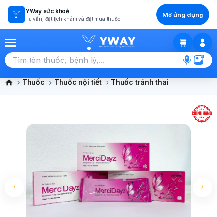
YWay sức khoẻ
Mở ứng dụng
Tư vấn, đặt lịch khám và đặt mua thuốc
GIỎ HÀNG
Chọn tất cả (0)
Thuốc
Thuốc nội tiết
Thuốc tránh thai