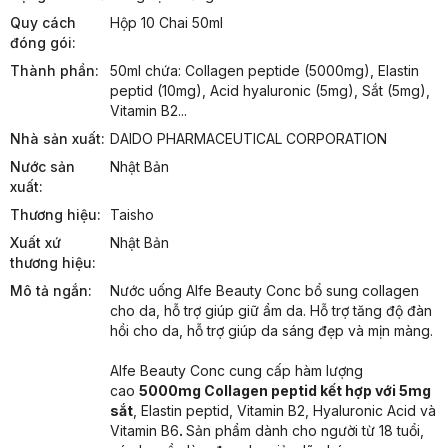
Quy cách
Hộp 10 Chai 50ml
đóng gói:
Thành phần:
50ml chứa: Collagen peptide (5000mg), Elastin 
peptid (10mg), Acid hyaluronic (5mg), Sắt (5mg), 
Vitamin B2...
Nhà sản xuất:
DAIDO PHARMACEUTICAL CORPORATION
Nước sản
Nhật Bản
xuất:
Thương hiệu:
Taisho
Xuất xứ
Nhật Bản
thương hiệu:
Mô tả ngắn:
Nước uống Alfe Beauty Conc bổ sung collagen 
cho da, hỗ trợ giúp giữ ẩm da. Hỗ trợ tăng độ đàn 
hồi cho da, hỗ trợ giúp da sáng đẹp và mịn màng.
Alfe Beauty Conc cung cấp hàm lượng 
cao 
5000mg Collagen peptid kết hợp với 5mg 
sắt
, Elastin peptid, Vitamin B2, Hyaluronic Acid và 
Vitamin B6
. 
Sản phẩm dành cho người từ 18 tuổi, 