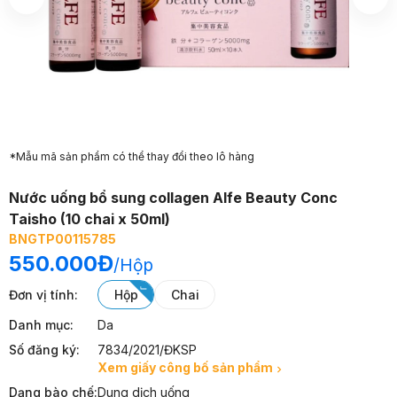
*Mẫu mã sản phẩm có thể thay đổi theo lô hàng
Nước uống bổ sung collagen Alfe Beauty Conc
Taisho (10 chai x 50ml)
BNGTP00115785
550.000Đ
/
Hộp
Đơn vị tính
:
hộp
chai
Danh mục:
Da
Số đăng ký:
7834/2021/ĐKSP
Xem giấy công bố sản phẩm
Dạng bào chế:
Dung dịch uống