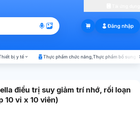
Tải ứng dụng
Đăng nhập
GIỎ HÀNG
Thiết bị y tế
Thực phẩm chức năng,Thực phẩm bổ sung
a điều trị suy giảm trí nhớ, rối loạn
 10 vỉ x 10 viên)