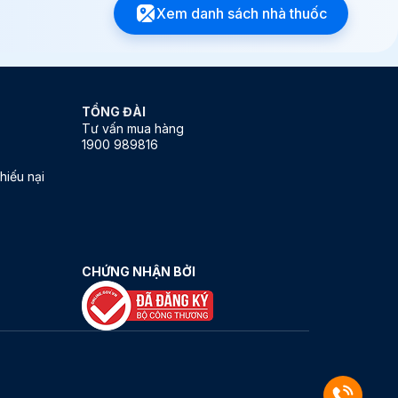
Xem danh sách nhà thuốc
Viên nén hình
phim màu vàng
khắc vạch, mộ
TỔNG ĐÀI
Tư vấn mua hàng
1900 989816
hiếu nại
CHỨNG NHẬN BỞI