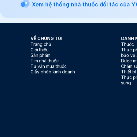
Xem hệ thống nhà thuốc đối tác của 
thiếu máu hồng cầu liềm
(piracetam có tác dụng ức
chế và làm hồi phục hồng cầu
liềm in vitro và có tác dụng tốt
trên người bệnh bị thiếu máu
hồng cầu liềm).
VỀ CHÚNG TÔI
DANH 
Trang chủ
Thuốc
Giới thiệu
Thực p
Sản phẩm
bảo vệ 
Tìm nhà thuốc
Dược m
Tư vấn mua thuốc
Chăm s
Giấy phép kinh doanh
Thiết bị
Thực p
sung