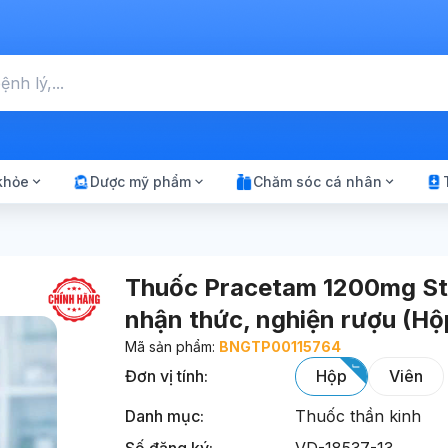
Chọn tất cả (0)
khỏe
Dược mỹ phẩm
Chăm sóc cá nhân
Thuốc Pracetam 1200mg Stell
nhận thức, nghiện rượu (Hộp
Mã sản phẩm:
BNGTP00115764
Đơn vị tính
:
hộp
viên
Danh mục:
Thuốc thần kinh
Số đăng ký:
VD-18537-13