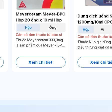
ĩ
Meyercetam Meyer-BPC
Dung dịch uống N
Hộp 20 ống x 10 ml Hộp
1200mg/10ml CP
hộp
ống
điều trị rung giật
hộp
vỉ
Xem giỏ hàng
nguồn gốc vỏ não
Cần có đơn thuốc từ bác sĩ
Cần có đơn thuốc từ
máu não (2 vỉ x 5
Thuốc Meyercetam 333,3mg
Thuốc Nupigin dùng 
là sản phẩm của Meyer - BPC
Hộp
điều trị rung giật cơ
có thành phần chính
gốc vỏ não, thiếu má
Piracetam chỉ định điều trị giật
suy giảm nhận thức 
rung cơ có nguồn gốc vỏ não,
Xem chi tiết
Xem chi ti
già, chứng nói khó ở 
không phân biệt nguyên nhân
và chóng mặt.
và nên sử dụng kết hợp với
các liệu pháp chống giật rung
cơ khác.