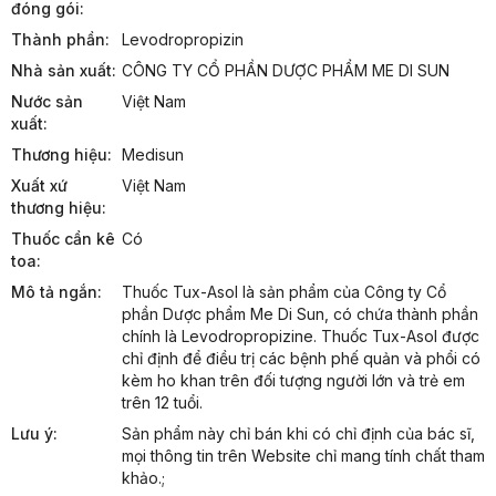
đóng gói:
Thành phần:
Levodropropizin
Nhà sản xuất:
CÔNG TY CỔ PHẦN DƯỢC PHẨM ME DI SUN
Nước sản
Việt Nam
xuất:
Thương hiệu:
Medisun
Xuất xứ
Việt Nam
thương hiệu:
Thuốc cần kê
Có
toa:
Mô tả ngắn:
Thuốc Tux-Asol là sản phẩm của Công ty Cổ 
phần Dược phẩm Me Di Sun, có chứa thành phần 
chính là Levodropropizine. Thuốc Tux-Asol được 
chỉ định để điều trị các bệnh phế quản và phổi có 
kèm ho khan trên đối tượng người lớn và trẻ em 
trên 12 tuổi.
Lưu ý:
Sản phẩm này chỉ bán khi có chỉ định của bác sĩ, 
mọi thông tin trên Website chỉ mang tính chất tham 
khảo.;