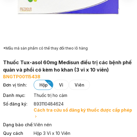
*Mẫu mã sản phẩm có thể thay đổi theo lô hàng
Thuốc Tux-asol 60mg Medisun điều trị các bệnh phế
quản và phổi có kèm ho khan (3 vỉ x 10 viên)
BNGTP00115438
Đơn vị tính
:
hộp
vỉ
viên
Danh mục:
Thuốc trị ho cảm
Số đăng ký:
893110484624
Cách tra cứu số đăng ký thuốc được cấp phép
Dạng bào chế:
Viên nén
Quy cách
Hộp 3 Vỉ x 10 Viên