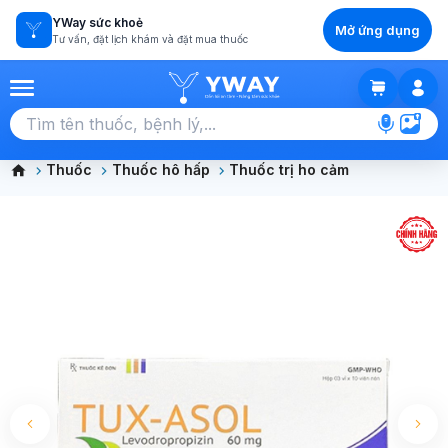
YWay sức khoẻ
Mở ứng dụng
Tư vấn, đặt lịch khám và đặt mua thuốc
GIỎ HÀNG
Chọn tất cả (0)
Thuốc
Thuốc hô hấp
Thuốc trị ho cảm