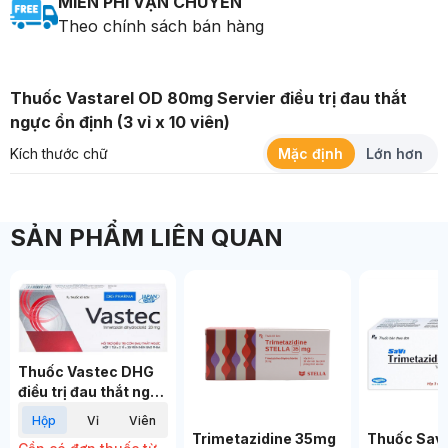
MIỄN PHÍ VẬN CHUYỂN
Theo chính sách bán hàng
Thuốc Vastarel OD 80mg Servier điều trị đau thắt
ngực ổn định (3 vỉ x 10 viên)
Kích thước chữ
Mặc định
Lớn hơn
SẢN PHẨM LIÊN QUAN
Thuốc Vastec DHG
điều trị đau thắt ngực
ổn định (2 vỉ x 30
hộp
vỉ
viên
viên)
Trimetazidine 35mg
Thuốc Savi