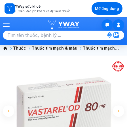
YWay sức khoẻ
Mở ứng dụng
Tư vấn, đặt lịch khám và đặt mua thuốc
GIỎ HÀNG
Chọn tất cả (0)
Thuốc
Thuốc tim mạch & máu
Thuốc tim mạch
huyết áp