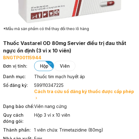
*Mẫu mã sản phẩm có thể thay đổi theo lô hàng
Thuốc Vastarel OD 80mg Servier điều trị đau thắt
ngực ổn định (3 vỉ x 10 viên)
BNGTP00115944
Đơn vị tính
:
hộp
viên
Danh mục:
Thuốc tim mạch huyết áp
Số đăng ký:
599110347225
Cách tra cứu số đăng ký thuốc được cấp phép
Dạng bào chế:
Viên nang cứng
Quy cách
Hộp 3 vỉ x 10 viên
đóng gói:
Thành phần:
1 viên chứa: Trimetazidine (80mg)
Nhà sản xuất:
Egis