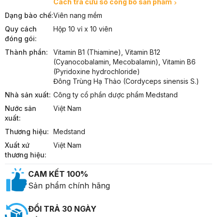
Cách tra cứu số công bố sản phẩm
Dạng bào chế:
Viên nang mềm
Quy cách
Hộp 10 vỉ x 10 viên
đóng gói:
Thành phần:
Vitamin B1 (Thiamine), Vitamin B12 
(Cyanocobalamin, Mecobalamin), Vitamin B6 
(Pyridoxine hydrochloride)

Đông Trùng Hạ Thảo (Cordyceps sinensis S.)
Nhà sản xuất:
Công ty cổ phần dược phẩm Medstand
Nước sản
Việt Nam
xuất:
Thương hiệu:
Medstand
Xuất xứ
Việt Nam
thương hiệu:
CAM KẾT 100%
Sản phẩm chính hãng
ĐỔI TRẢ 30 NGÀY