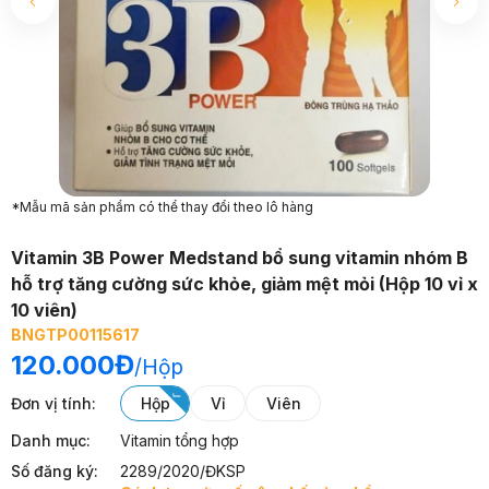
*Mẫu mã sản phẩm có thể thay đổi theo lô hàng
Vitamin 3B Power Medstand bổ sung vitamin nhóm B
hỗ trợ tăng cường sức khỏe, giảm mệt mỏi (Hộp 10 vỉ x
10 viên)
BNGTP00115617
120.000Đ
/
Hộp
Đơn vị tính
:
hộp
vỉ
viên
Danh mục:
Vitamin tổng hợp
Số đăng ký:
2289/2020/ĐKSP