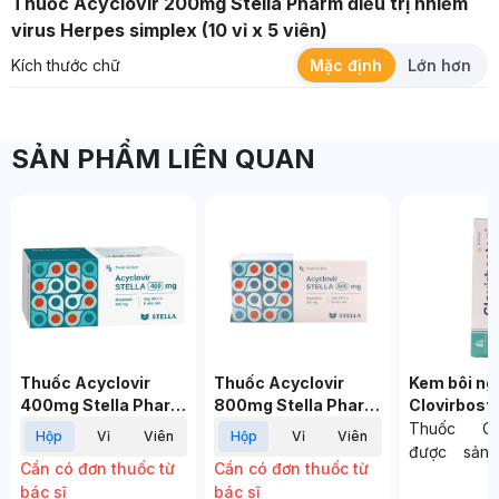
Thuốc Acyclovir 200mg Stella Pharm điều trị nhiễm
virus Herpes simplex (10 vỉ x 5 viên)
Kích thước chữ
Mặc định
Lớn hơn
SẢN PHẨM LIÊN QUAN
Thuốc Acyclovir
Thuốc Acyclovir
Kem bôi ng
400mg Stella Pharm
800mg Stella Pharm
Clovirbosto
điều trị nhiễm
điều trị nhiễm virus
nhiễm Her
Thuốc Clo
hộp
vỉ
viên
hộp
vỉ
viên
Herpes simplex trên
Herpes simplex (10
Simplex mô
được sản 
Cần có đơn thuốc từ
Cần có đơn thuốc từ
da và màng nhầy (10
vỉ x 5 viên) Hộp
khởi phát v
Xem giỏ hàng
Thanh toán
Công ty
bác sĩ
bác sĩ
vỉ x 5 viên) Hộp
(5g) Tuýp
Pharma, 