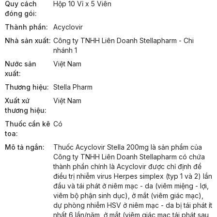
Quy cách
Hộp 10 Vỉ x 5 Viên
đóng gói:
Thành phần:
Acyclovir
Nhà sản xuất:
Công ty TNHH Liên Doanh Stellapharm - Chi 
nhánh 1
Nước sản
Việt Nam
xuất:
Thương hiệu:
Stella Pharm
Xuất xứ
Việt Nam
thương hiệu:
Thuốc cần kê
Có
toa:
Mô tả ngắn:
Thuốc Acyclovir Stella 200mg là sản phẩm của 
Công ty TNHH Liên Doanh Stellapharm có chứa 
thành phần chính là Acyclovir được chỉ định để 
điều trị nhiễm virus Herpes simplex (typ 1 và 2) lần 
đầu và tái phát ở niêm mạc - da (viêm miệng - lợi, 
viêm bộ phận sinh dục), ở mắt (viêm giác mạc), 
dự phòng nhiễm HSV ở niêm mạc - da bị tái phát ít 
nhất 6 lần/năm, ở mắt (viêm giác mạc tái phát sau 