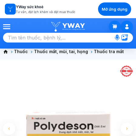
YWay sức khoẻ
Mở ứng dụng
Tư vấn, đặt lịch khám và đặt mua thuốc
GIỎ HÀNG
Chọn tất cả (0)
Thuốc
Thuốc mắt, mũi, tai, họng
Thuốc tra mắt