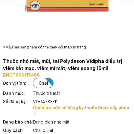
*Mẫu mã sản phẩm có thể thay đổi theo lô hàng
Thuốc nhỏ mắt, mũi, tai Polydeson Vidipha điều trị
viêm kết mạc, viêm mí mắt, viêm xoang (5ml)
BNGTP00115406
Đơn vị tính
:
chai
Danh mục:
Thuốc tra mắt
Số đăng ký:
VD-14783-11
Cách tra cứu số đăng ký thuốc được cấp phép
Dạng bào chế:
Dung dịch nhỏ mắt
Quy cách
Chai x 5ml