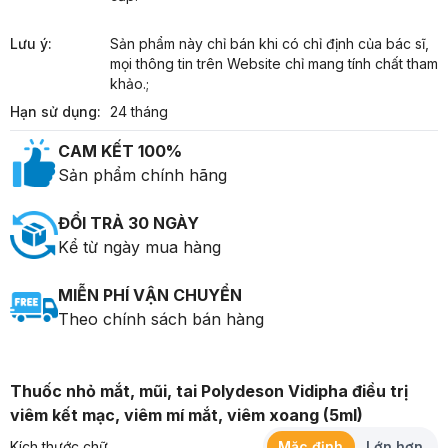
Lưu ý:
Sản phẩm này chỉ bán khi có chỉ định của bác sĩ, 
mọi thông tin trên Website chỉ mang tính chất tham 
khảo.;
Hạn sử dụng:
24 tháng
CAM KẾT 100%
Sản phẩm chính hãng
ĐỔI TRẢ 30 NGÀY
Kể từ ngày mua hàng
MIỄN PHÍ VẬN CHUYỂN
Theo chính sách bán hàng
Thuốc nhỏ mắt, mũi, tai Polydeson Vidipha điều trị
viêm kết mạc, viêm mí mắt, viêm xoang (5ml)
Kích thước chữ
Mặc định
Lớn hơn