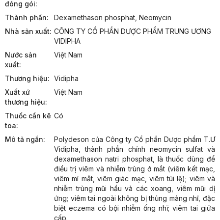
đóng gói:
Thành phần:
Dexamethason phosphat, Neomycin
Nhà sản xuất:
CÔNG TY CỔ PHẦN DƯỢC PHẨM TRUNG ƯƠNG 
VIDIPHA
Nước sản
Việt Nam
xuất:
Thương hiệu:
Vidipha
Xuất xứ
Việt Nam
thương hiệu:
Thuốc cần kê
Có
toa:
Mô tả ngắn:
Polydeson của Công ty Cổ phần Dược phẩm T.Ư 
Vidipha, thành phần chính neomycin sulfat và 
dexamethason natri phosphat, là thuốc dùng để 
điều trị viêm và nhiễm trùng ở mắt (viêm kết mạc, 
viêm mí mắt, viêm giác mạc, viêm túi lệ); viêm và 
nhiễm trùng mũi hầu và các xoang, viêm mũi dị 
ứng; viêm tai ngoài không bị thủng màng nhĩ, đặc 
biệt eczema có bội nhiễm ống nhĩ; viêm tai giữa 
cấp.