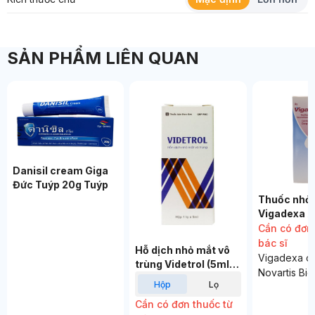
SẢN PHẨM LIÊN QUAN
Danisil cream Giga
Đức Tuýp 20g Tuýp
Thuốc nhỏ
Vigadexa A
trị các ch
Cần có đơn 
khuẩn ở mắ
bác sĩ
Hỗ dịch nhỏ mắt vô
Hộp
Vigadexa c
trùng Videtrol (5ml)
Novartis Bi
Hộp
hộp
lọ
Xem giỏ hàng
Thanh toán
S.A. Thuốc 
phần chính l
Cần có đơn thuốc từ