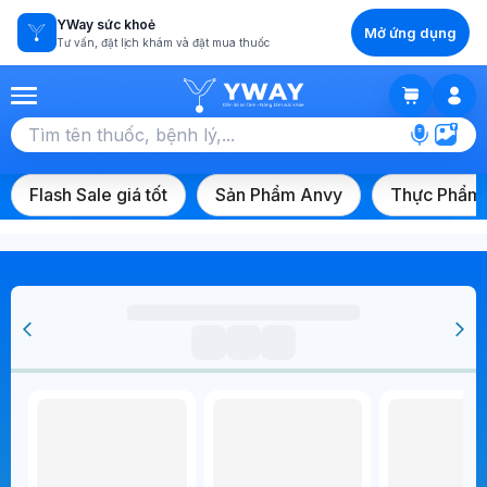
YWay sức khoẻ
Mở ứng dụng
Tư vấn, đặt lịch khám và đặt mua thuốc
GIỎ HÀNG
Chọn tất cả (0)
Flash Sale giá tốt
Sản Phẩm Anvy
Thực Phẩm